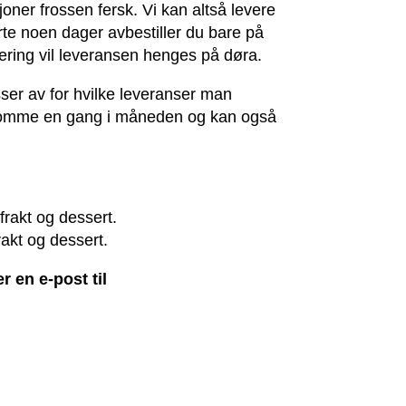
oner frossen fersk. Vi kan altså levere
rte noen dager avbestiller du bare på
ring vil leveransen henges på døra.
sser av for hvilke leveranser man
il komme en gang i måneden og kan også
 frakt
og dessert.
frakt og dessert.
 en e-post til