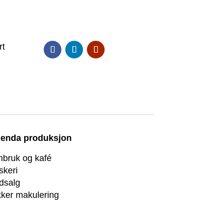
rt
enda produksjon
bruk og kafé
skeri
dsalg
kker makulering