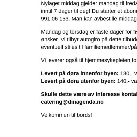
Nylaget middag gjelder mandag til freda
inntil 7 dager til deg! Du starter et a
991 06 153. Man kan avbestille middag
Mandag og torsdag er faste dager for fi
ønsker. Vi tilbyr autogiro på dette ti
eventuelt stiles til familiemedlemmer/p
Vi leverer også til hjemmesykepleien fo
Levert på døra
innenfor byen:
130,-
v
Levert på døra utenfor byen:
140,-
va
Skulle dette være av interesse kontak
catering@dinagenda.no
Velkommen til bords!