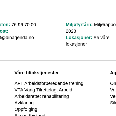
efon:
76 96 70 00
Miljøfyrtårn:
Miljørappo
ost:
2023
t@dinagenda.no
Lokasjoner:
Se våre
lokasjoner
Våre tiltakstjenester
Ag
AFT Arbeidsforberedende trening
Om
VTA Varig Tilrettelagt Arbeid
Va
Arbeidsrettet rehabilitering
Ve
Avklaring
Si
Oppfølging
Ekspertbistand