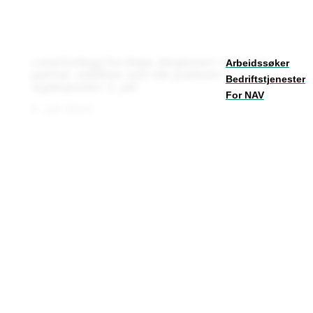
Leserinnlegg fra Maja Jørgensen i Kopano-
Arbeidssøker
partner Jobbklar som ble publisert i
Bedriftstjenester
Agderposten 3. juli:
For NAV
6. juli 2023