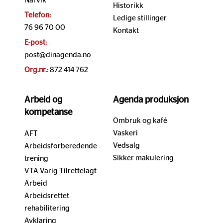
Narvik
Historikk
Telefon:
Ledige stillinger
76 96 70 00
Kontakt
E-post:
post@dinagenda.no
Org.nr.:
872 414 762
Arbeid og
Agenda produksjon
kompetanse
Ombruk og kafé
Vaskeri
AFT
Vedsalg
Arbeidsforberedende
Sikker makulering
trening
VTA Varig Tilrettelagt
Arbeid
Arbeidsrettet
rehabilitering
Avklaring